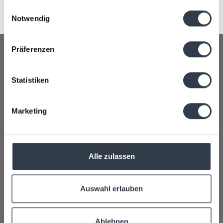
BOOK NOW
gesammelt haben.
Einwilligungsauswahl
Notwendig
Präferenzen
Statistiken
Sunstar Lenzerheide
Voa Sporz 8 • 7078 Lenzerheide
Marketing
+41 81 385 88 88
lenzerheide@sunstar.ch
Alle zulassen
Opening hours:
Summer 2026
12.06.2026 to 18.10.2026
Autumn Shoulder Season 2026
22.10.2026 to
Auswahl erlauben
29.11.2026*
Winter 2026/27
04.12.2026 to 29.03.2027
Ablehnen