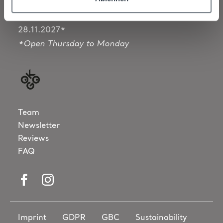
Summer 2027
11.06.2027 to 17.10.2027
Autumn Shoulder Season 2027
21.10.2027 to
28.11.2027*
*Open Thursday to Monday
Team
Newsletter
Reviews
FAQ
Visit us at Facebook
Visit us at Instagram
Imprint
GDPR
GBC
Sustainability