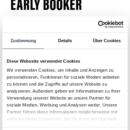
Cross-country skiing and wellness days
EARLY BOOKER
BOOK NOW
Women’s cross-country skiing days
Zauberwald
It's the goals that make everyday life easier.
Early Ski
The prospect of something beautiful.
Sunstar Ski Days
Zustimmung
Details
Über Cookies
Anticipation makes you happy. So book your
best days of the year early. With us, it's not only
good for the mind, but also for the wallet.
Diese Webseite verwendet Cookies
In summer, you benefit from
a reduced room
Wir verwenden Cookies, um Inhalte und Anzeigen zu
rate
if you book at least
3 months in advance
personalisieren, Funktionen für soziale Medien anbieten
(between 1 May and 31 October) and
in winter
zu können und die Zugriffe auf unsere Website zu
at least 6 months in advance
(between 1
analysieren. Außerdem geben wir Informationen zu Ihrer
November and 30 April). Check your
Verwendung unserer Website an unsere Partner für
soziale Medien, Werbung und Analysen weiter. Unsere
conditions now when booking online.
Partner führen diese Informationen möglicherweise mit
weiteren Daten zusammen, die Sie ihnen bereitgestellt
haben oder die sie im Rahmen Ihrer Nutzung der Dienste