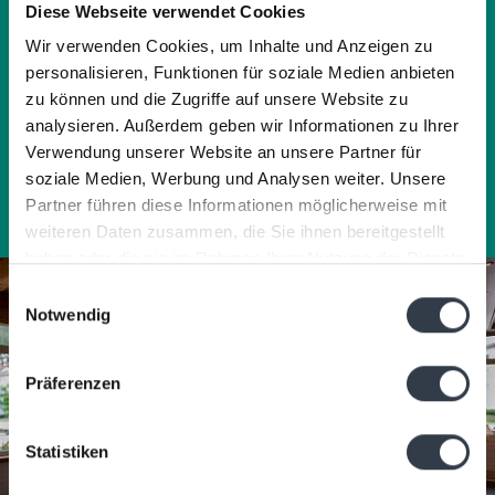
Diese Webseite verwendet Cookies
Wir verwenden Cookies, um Inhalte und Anzeigen zu
personalisieren, Funktionen für soziale Medien anbieten
BARKARTE
zu können und die Zugriffe auf unsere Website zu
analysieren. Außerdem geben wir Informationen zu Ihrer
Täglich von 11.30 bis 22.30 Uhr geöffnet
Verwendung unserer Website an unsere Partner für
soziale Medien, Werbung und Analysen weiter. Unsere
Partner führen diese Informationen möglicherweise mit
weiteren Daten zusammen, die Sie ihnen bereitgestellt
haben oder die sie im Rahmen Ihrer Nutzung der Dienste
gesammelt haben.
Einwilligungsauswahl
Notwendig
Präferenzen
Statistiken