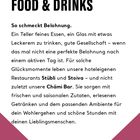
Langlauf- und Wellnesstage
FOOD & DRINKS
JETZT BUCHEN
Womens Langlauftage
Zauberwald
So schmeckt Belohnung.
Early Ski
Ein Teller feines Essen, ein Glas mit etwas
Sunstar Ski Days
Leckerem zu trinken, gute Gesellschaft – wenn
das mal nicht eine perfekte Belohnung nach
einem aktiven Tag ist. Für solche
Glücksmomente leben unsere hoteleigenen
Restaurants
Stübli
und
Stoiva
– und nicht
zuletzt unsere
Chämi Bar
. Sie sorgen mit
frischen und saisonalen Zutaten, erlesenen
Getränken und dem passenden Ambiente für
dein Wohlergehen und schöne Stunden mit
deinen Lieblingsmenschen.