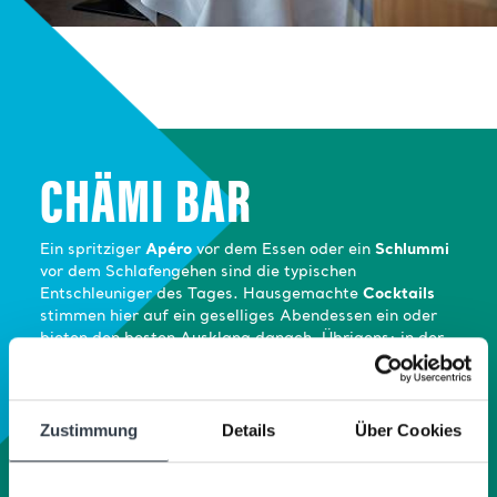
CHÄMI BAR
Ein spritziger
Apéro
vor dem Essen oder ein
Schlummi
vor dem Schlafengehen sind die typischen
Entschleuniger des Tages. Hausgemachte
Cocktails
stimmen hier auf ein geselliges Abendessen ein oder
bieten den besten Ausklang danach. Übrigens: in der
Chämi Bar servieren wir auch unseren hausgemachten
Bündner Röteli
und es finden immer wieder Live-
Konzerte statt.
Zustimmung
Details
Über Cookies
LIVE @ CHÄMI BAR