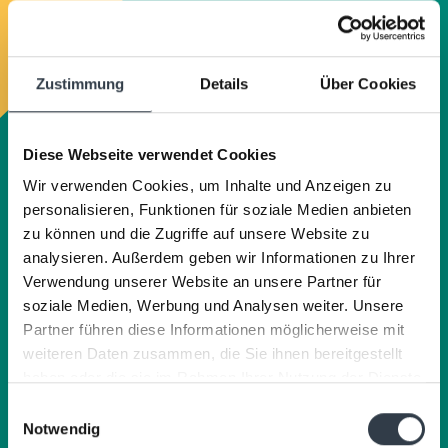
Période de promotion:
3 janvier au 29 mars 2027
Inclus dans le prix:
Zustimmung
Details
Über Cookies
3 nuits dans la catégorie de chambre choisie
Pass de ski de fond pour 4 jours (valable également le
jour d’arrivée et de départ)
Buffet petit-déjeuner vitalité
Diese Webseite verwendet Cookies
Dîner 3 plats le soir
Wir verwenden Cookies, um Inhalte und Anzeigen zu
Local à skis et à ski de fond avec sèche-chaussures et
station de fartage professionnelle TOKO
personalisieren, Funktionen für soziale Medien anbieten
Boissons du minibar
zu können und die Zugriffe auf unsere Website zu
Accès à l’espace bien-être
analysieren. Außerdem geben wir Informationen zu Ihrer
Wi-Fi gratuit dans tout l’établissement
Verwendung unserer Website an unsere Partner für
soziale Medien, Werbung und Analysen weiter. Unsere
Partner führen diese Informationen möglicherweise mit
RÉSERVER MAINTENANT
weiteren Daten zusammen, die Sie ihnen bereitgestellt
haben oder die sie im Rahmen Ihrer Nutzung der Dienste
gesammelt haben.
Einwilligungsauswahl
Notwendig