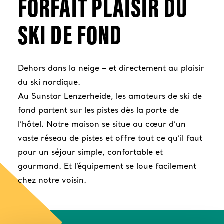
Journées ski de fond et bien-être
FORFAIT PLAISIR DU
RÉSERVER
Journées de ski de fond au féminin
Zauberwald
SKI DE FOND
Early Ski
Sunstar Ski Days
Dehors dans la neige – et directement au plaisir
du ski nordique.
Au Sunstar Lenzerheide, les amateurs de ski de
fond partent sur les pistes dès la porte de
l’hôtel. Notre maison se situe au cœur d’un
vaste réseau de pistes et offre tout ce qu’il faut
pour un séjour simple, confortable et
gourmand. Et l’équipement se loue facilement
chez notre voisin.